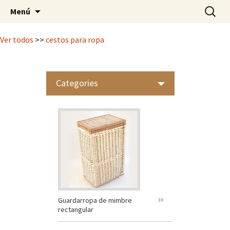
Mimbrería Artesanal
Saltar
Buscar:
Casa Lunardi
Menú
al
contenido
Ver todos
>>
cestos para ropa
Categories
Guardarropa de mimbre
rectangular