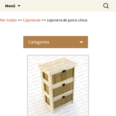
Mimbrería Artesanal
Saltar
Buscar:
Casa Lunardi
Menú
al
contenido
Ver todos
>>
Cajoneras
>> cajonera de junco chica
Categories