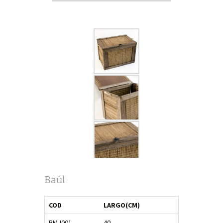
Baúl
COD
LARGO(CM)
BMJ001
40