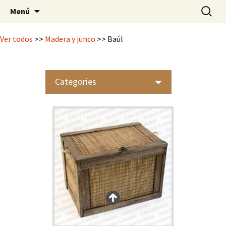
Mimbrería Artesanal
Saltar
Buscar:
Casa Lunardi
Menú
al
contenido
Ver todos
>>
Madera y junco
>> Baúl
Categories