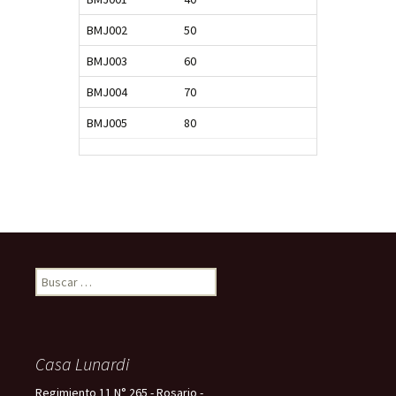
BMJ002
50
BMJ003
60
BMJ004
70
BMJ005
80
Buscar:
Casa Lunardi
Regimiento 11 N° 265 - Rosario -