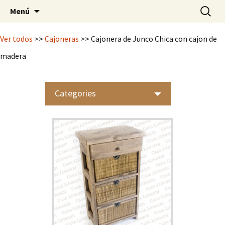
Mimbrería Artesanal
Saltar
Buscar:
Casa Lunardi
Menú
al
contenido
Ver todos
>>
Cajoneras
>> Cajonera de Junco Chica con cajon de
madera
Categories