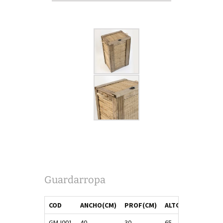
Guardarropa
COD
ANCHO(CM)
PROF(CM)
ALTO(CM)
GMJ001
40
30
65