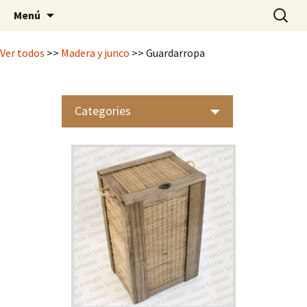
Mimbrería Artesanal
Saltar
Buscar:
Casa Lunardi
Menú
al
contenido
Ver todos
>>
Madera y junco
>> Guardarropa
Categories