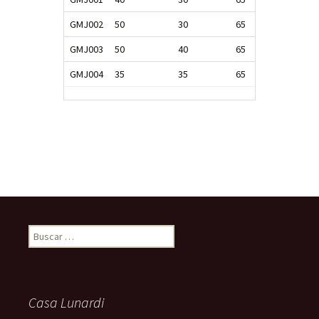
GMJ002
50
30
65
GMJ003
50
40
65
GMJ004
35
35
65
Buscar:
Casa Lunardi